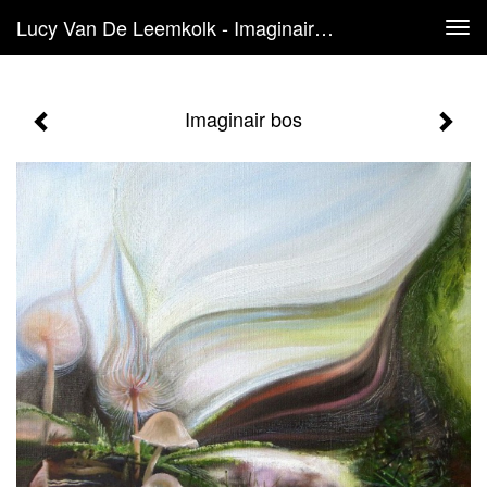
Lucy Van De Leemkolk - Imaginair Bos
Tog
navi
Imaginair bos