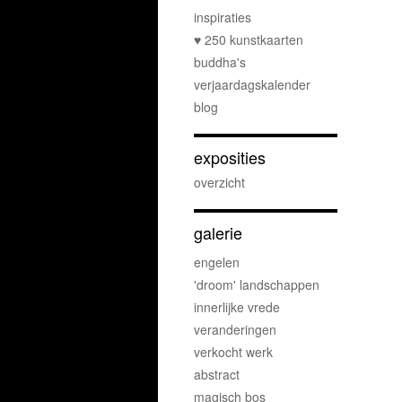
inspiraties
♥ 250 kunstkaarten
buddha's
verjaardagskalender
blog
exposities
overzicht
galerie
engelen
'droom' landschappen
innerlijke vrede
veranderingen
verkocht werk
abstract
magisch bos