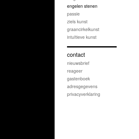
engelen stenen
passie
ziels kunst
graancirkelkunst
intuïtieve kunst
contact
nieuwsbrief
reageer
gastenboek
adresgegevens
privacyverklaring